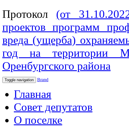
Протокол
(от 31.10.20
проектов программ про
вреда (ущерба) охраняем
год на территории МО
Оренбургского района
Brand
Toggle navigation
Главная
Совет депутатов
О поселке